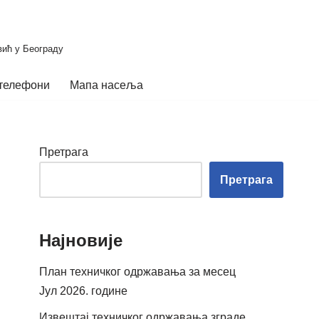
вић у Београду
телефони
Мапа насеља
Претрага
Претрага
Најновије
План техничког одржавања за месец
Јул 2026. године
Извештај техничког одржавања зграде