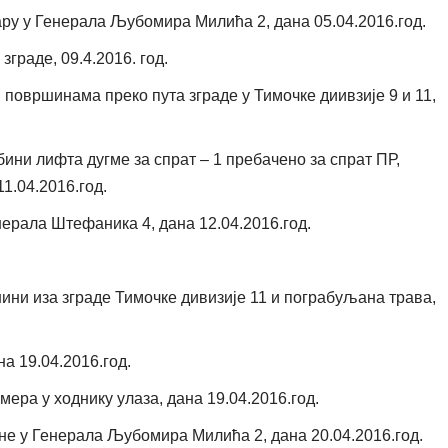
ару у Генерала Љубомира Милића 2, дана 05.04.2016.год.
граде, 09.4.2016. год.
површинама преко пута зграде у Тимочке диивзије 9 и 11,
бини лифта дугме за спрат – 1 пребачено за спрат ПР,
11.04.2016.год.
енерала Штефаника 4, дана 12.04.2016.год.
ини иза зграде Тимочке дивизије 11 и пограбуљана трава,
а 19.04.2016.год.
мера у ходнику улаза, дана 19.04.2016.год.
 у Генерала Љубомира Милића 2, дана 20.04.2016.год.