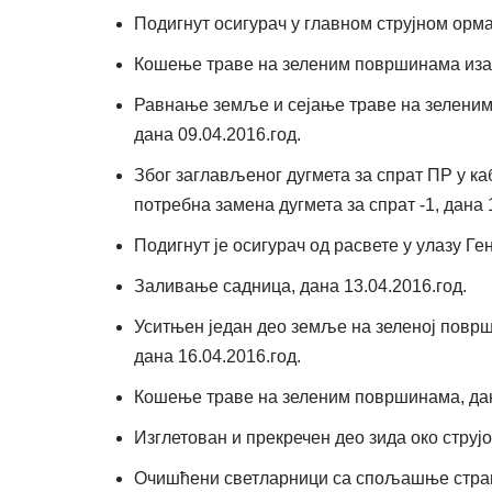
Подигнут осигурач у главном струјном орм
Кошење траве на зеленим површинама иза з
Равнање земље и сејање траве на зеленим 
дана 09.04.2016.год.
Због заглављеног дугмета за спрат ПР у ка
потребна замена дугмета за спрат -1, дана 
Подигнут је осигурач од расвете у улазу Г
Заливање садница, дана 13.04.2016.год.
Уситњен један део земље на зеленој површ
дана 16.04.2016.год.
Кошење траве на зеленим површинама, дан
Изглетован и прекречен део зида око струјо
Очишћени светларници са спољашње стране