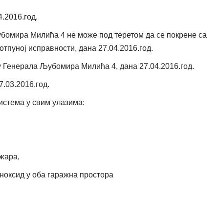
.2016.год.
бомира Милића 4 не може под теретом да се покрене са
отпуној исправности, дана 27.04.2016.год.
 Генерала Љубомира Милића 4, дана 27.04.2016.год.
.03.2016.год.
стема у свим улазима:
жара,
ноксид у оба гаражна простора