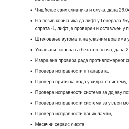
Чишћење свих сливника и олука, дана 26.04
На позив корисника да лифт у Генерала Љу
спрата -1, лифт је проверен и остављен у п
Штеловање аутомата на улазним вратима у
Уклањање корова са бехатон плоча, дана 27
Извршена провера рада противпожарног си
Провера исправности пп апарата,
Провера притиска вода у хидрант систему,
Провера исправности система за дојаву по
Провера исправности система за угљен мо
Провера исправности паник лампи,
Месечни сервис лифта,