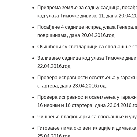
Припрема земље за садњу садница, посађе
код улаза Тимочке дивизје 11, дана 20.04.20
Посађене 4 саднице испред улаза Генерал
површинама, дана 20.04.2016.год.
Очишћени су светларници са спољашње стр
Заливање садница код улаза Тимочке диви
22.04.2016.год.
Провера исправности осветљења у гаражном
стартера, дана 23.04.2016.год.
Провера исправности осветљења у гаражн
16 неонки и 16 стартера, дана 23.04.2016.го
Чишћење плафоњерки са спољашње и унутр
Гитовање лима око вентилације и димњака
25.04.2016.год.