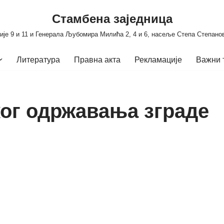
Стамбена заједница
ије 9 и 11 и Генерала Љубомира Милића 2, 4 и 6, насеље Степа Степано
Литература
Правна акта
Рекламације
Важни 
ког одржавања зграде