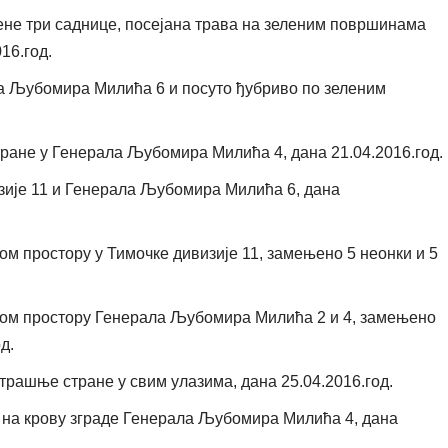
не три саднице, посејана трава на зеленим површинама
16.год.
а Љубомира Милића 6 и посуто ђубриво по зеленим
ане у Генерала Љубомира Милића 4, дана 21.04.2016.год.
зије 11 и Генерала Љубомира Милића 6, дана
 простору у Тимочке дивизије 11, замењено 5 неонки и 5
ом простору Генерала Љубомира Милића 2 и 4, замењено
д.
ашње стране у свим улазима, дана 25.04.2016.год.
 на крову зграде Генерала Љубомира Милића 4, дана