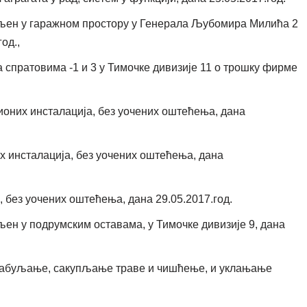
ављен у гаражном простору у Генерала Љубомира Милића 2
од.,
 спратовима -1 и 3 у Тимочке дивизије 11 о трошку фирме
ионих инсталација, без уочених оштећења, дана
х инсталација, без уочених оштећења, дана
 без уочених оштећења, дана 29.05.2017.год.
љен у подрумским оставама, у Тимочке дивизије 9, дана
рабуљање, сакупљање траве и чишћење, и уклањање