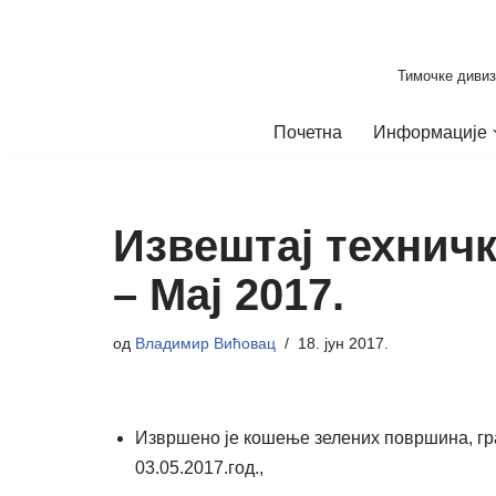
Скочи
Тимочке дивиз
на
садржај
Почетна
Информације
Извештај технич
– Мај 2017.
од
Владимир Вићовац
18. јун 2017.
Извршено је кошење зелених површина, г
03.05.2017.год.,