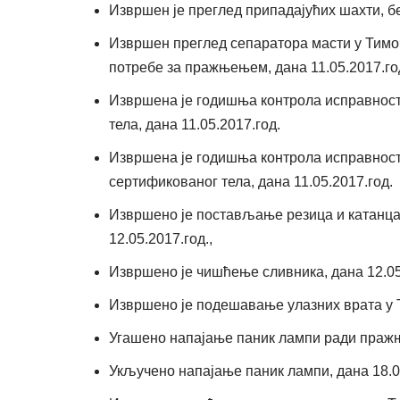
Извршен је преглед припадајућих шахти, бе
Извршен преглед сепаратора масти у Тимо
потребе за пражњењем, дана 11.05.2017.год
Извршена је годишња контрола исправност
тела, дана 11.05.2017.год.
Извршена је годишња контрола исправнос
сертификованог тела, дана 11.05.2017.год.
Извршено је постављање резица и катанца 
12.05.2017.год.,
Извршено је чишћење сливника, дана 12.05.
Извршено је подешавање улазних врата у Ти
Угашено напајање паник лампи ради пражње
Укључено напајање паник лампи, дана 18.05