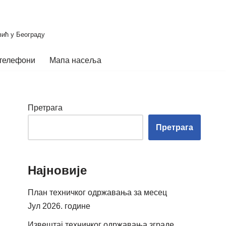
вић у Београду
телефони
Мапа насеља
Претрага
Претрага
Најновије
План техничког одржавања за месец
Јул 2026. године
Извештај техничког одржавања зграде