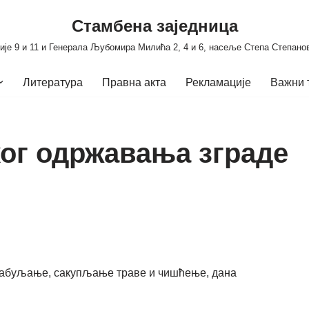
Стамбена заједница
ије 9 и 11 и Генерала Љубомира Милића 2, 4 и 6, насеље Степа Степано
Литература
Правна акта
Рекламације
Важни 
ког одржавања зграде
рабуљање, сакупљање траве и чишћење, дана