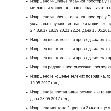
Извршено чишћење гаражног простора у Ти
метлање и машинско прање пода, заузета гар
Извршено чишћење гаражног простора у Г
уклањање паучине, метлање и машинско пра
2,4,8,9,17,18,19,20,21,22,24, дана 18.05.2017
Извршен шестомесечни преглед система за 
Извршен шестомесечни преглед система за 
Извршен шестомесечни преглед система про
Извршен редован шестомесечни преглед спр
Извршено је кошење зелених површина, г
19.05.2017.год.,
Извршено је постављање резица и катанца
дана 23.05.2017.год.,
Извршена монтажа 9 црева и 2 млазнице у