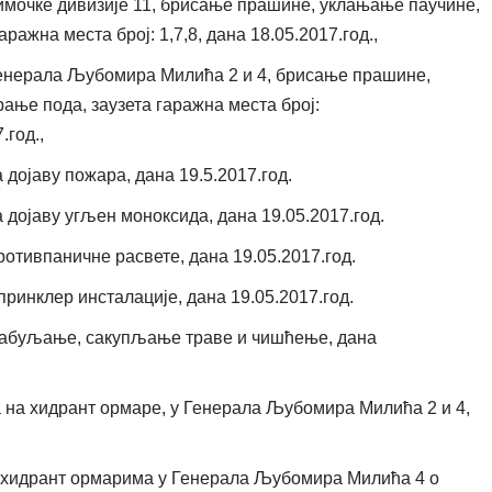
мочке дивизије 11, брисање прашине, уклањање паучине,
ажна места број: 1,7,8, дана 18.05.2017.год.,
енерала Љубомира Милића 2 и 4, брисање прашине,
ње пода, заузета гаражна места број:
.год.,
дојаву пожара, дана 19.5.2017.год.
дојаву угљен моноксида, дана 19.05.2017.год.
тивпаничне расвете, дана 19.05.2017.год.
инклер инсталације, дана 19.05.2017.год.
рабуљање, сакупљање траве и чишћење, дана
 на хидрант ормаре, у Генерала Љубомира Милића 2 и 4,
 хидрант ормарима у Генерала Љубомира Милића 4 о