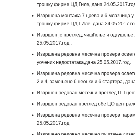
трошку фирме ЦД Гиле, дана 24.05.2017.год
Извршена монтажа 7 црева и 6 млазница у
трошку фирме ЦД ГИле, дана 24.05.2017.го
Извршен је преглед, чишћење и одгушење 
25.05.2017.год.,
Извршена редовна месечна провера осветљ
уочених недостатака,дана 25.05.2017.год.
Извршена редовна месечна провера освет
2 и 4, замењено 6 неонки и 6 стартера, дана
Извршен редован месечни преглед ПП центр
Извршен редован преглед обе ЦО централе,
Извршена редовна месечна провера параме
25.05.2017.год.
Извршено редовно месечно пуштање дизел аг