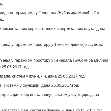
.,
 хидрант ормарима у Генерала Љубомира Милића 2 о
д.,
хоризонталних хоризонталних и вертикалних олука, дана
ења у гаражном простору у Тимочке дивизије 11, нема
љења у гаражном простору у Генерала Љубомира Милића
 25.05.2017.год.,
але, систем у функцији, дана 25.05.2017.год.
 системи у функцији, дана 25.05.2017.год.
тра спринклер инсталације, систем у функцији, дана
рагата у рад, систем у функцији, дана 25.05.2017.год.