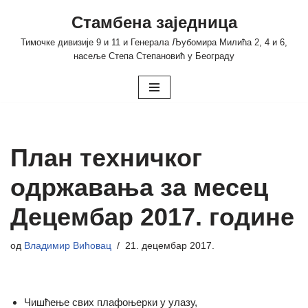
Стамбена заједница
Скочи
Тимочке дивизије 9 и 11 и Генерала Љубомира Милића 2, 4 и 6,
на
насеље Степа Степановић у Београду
садржај
План техничког
одржавања за месец
Децембар 2017. године
од
Владимир Вићовац
21. децембар 2017.
Чишћење свих плафоњерки у улазу,