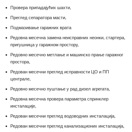
Провера припадајућих шахти,
Преглед сепаратора масти,
Подмазивање гаражних врата
Редовна месечна замена неисправних неонки, стартера,
пригушница у гаражном простору,
Редовно месечно метлање и машинско прање гаражног
простора,
Редован месечни преглед исправности ЦО и ПП
централе,
Редовно месечно пуштање у рад дизел агрегата,
Редовна месечна провера параметра спринклер
инсталације,
Редован месечни преглед водоводних инсталација,
Редован месечни преглед канализационих инсталација,