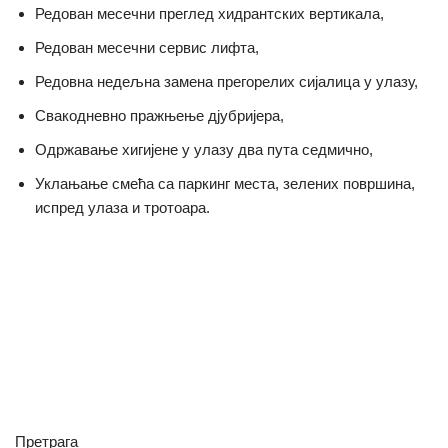
Редован месечни преглед хидрантских вертикала,
Редован месечни сервис лифта,
Редовна недељна замена прегорелих сијалица у улазу,
Свакодневно пражњење дјубријера,
Одржавање хигијене у улазу два пута седмично,
Уклањање смећа са паркинг места, зелених површина,
испред улаза и тротоара.
Претрага