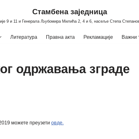
Стамбена заједница
ије 9 и 11 и Генерала Љубомира Милића 2, 4 и 6, насеље Степа Степано
Литература
Правна акта
Рекламације
Важни 
ког одржавања зграде
 2019 можете преузети
овде.