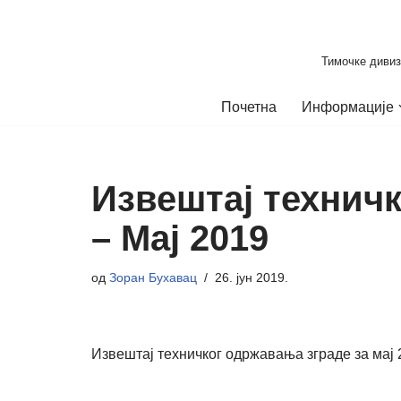
Скочи
Тимочке дивиз
на
садржај
Почетна
Информације
Извештај технич
– Мај 2019
од
Зоран Бухавац
26. јун 2019.
Извештај техничког одржавања зграде за мај