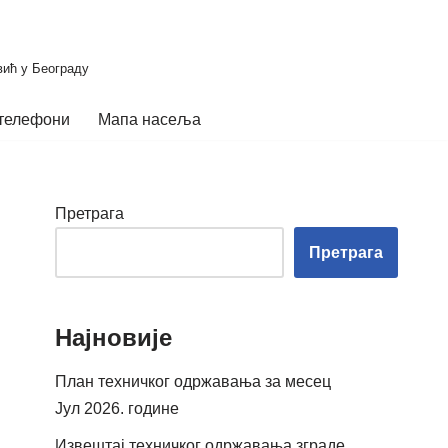
вић у Београду
телефони
Мапа насеља
Претрага
Претрага
Најновије
План техничког одржавања за месец
Јул 2026. године
Извештај техничког одржавања зграде