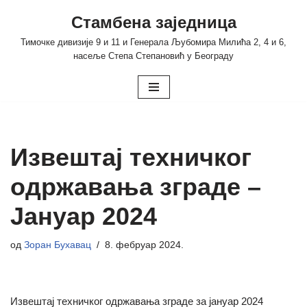
Стамбена заједница
Скочи
Тимочке дивизије 9 и 11 и Генерала Љубомира Милића 2, 4 и 6,
на
насеље Степа Степановић у Београду
садржај
Извештај техничког
одржавања зграде –
Јануар 2024
од
Зоран Бухавац
8. фебруар 2024.
Извештај техничког одржавања зграде за јануар 2024